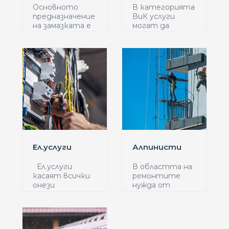
Основното
В категорията
предназначение
ВиК услуги
на замазката е
могат да
да по...
попаднат ...
Ел.услуги
Алпинисти
Ел.услуги
В областта на
касаят всички
ремонтите
онези
нужда от
дейности...
алпинисти им...