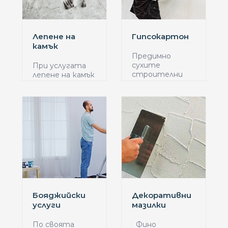
Лепене на
Гипсокартон
камък
Предимно
сухите
При услугата
строителни
лепене на камък
дейности при
клиентите
работ...
трябва...
Бояджийски
Декоративни
услуги
мазилки
По своята
Фино