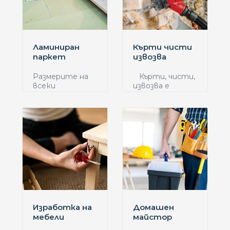
Ламиниран
Кърти чисти
паркет
извозва
Размерите на
Кърти, чисти,
всеки
извозва е
ламиниран
колкото ...
паркет са едно
о...
Изработка на
Домашен
мебели
майстор