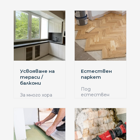
Усвояване на
Естествен
тераси /
паркет
балкони
Под
естествен
За много хора
паркет се
усвояване на
имат предвид
тераси
онези па...
представляв...