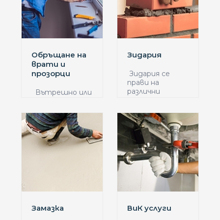
Обръщане на
Зидария
врати и
прозорци
Зидария се
прави на
различни
Вътрешно или
повърхно...
външно, това
са дв...
Замазка
ВиК услуги