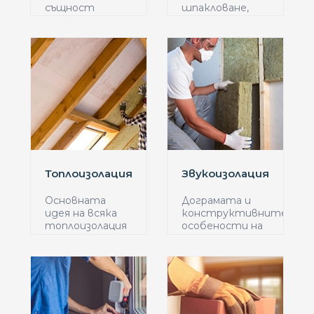
същност
шпакловане,
бояджийски
импрегниране и
услуги могат
боядис...
д...
Топлоизолация
Звукоизолация
Основната
Дограмата и
идея на всяка
конструктивните
топлоизолация
особености на
е да ...
сгр...