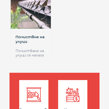
Почиствне на
улуци
Почистване на
улуци се налага
там, където
тез...