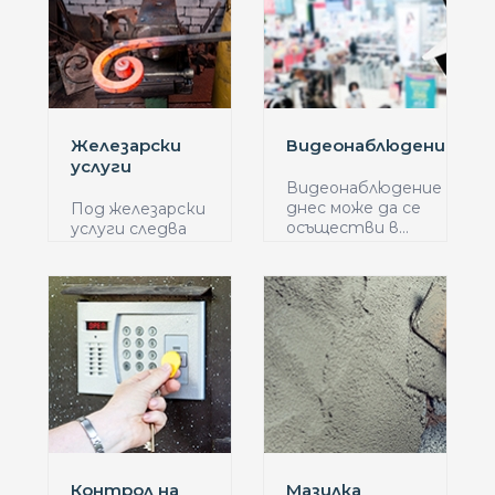
Железарски
Видеонаблюдение
услуги
Видеонаблюдение
днес може да се
Под железарски
осъществи в...
услуги следва
да се
разбират...
Контрол на
Мазилка