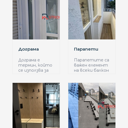
Дограма
Парапети
Дограма е
Парапетите са
термин, който
важен елемент
се използва за
на всеки балкон
описа...
...