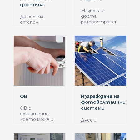
достъпа
Мазилка е
доста
До голяма
разпространен
степен
термин в
видеонаблюдение
сферат...
и контрол на...
ОВ
Изграждане на
фотоволтаични
системи
ОВ е
съкращение,
което може и
Днес и
да не е
изграждане на
познато...
фотоволтаични
системи е ...