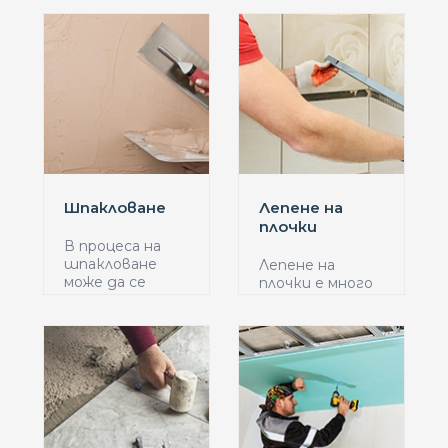
Шпакловане
Лепене на
плочки
В процеса на
шпакловане
Лепене на
може да се
плочки е много
използват ...
популярна
услуга в с...