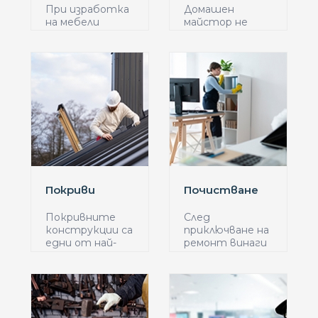
При изработка
Домашен
на мебели
майстор не
следва да се
означава
отдели в...
единствено и
са...
Покриви
Почистване
Покривните
След
конструкции са
приключване на
едни от най-
ремонт винаги
важните...
се налага и...