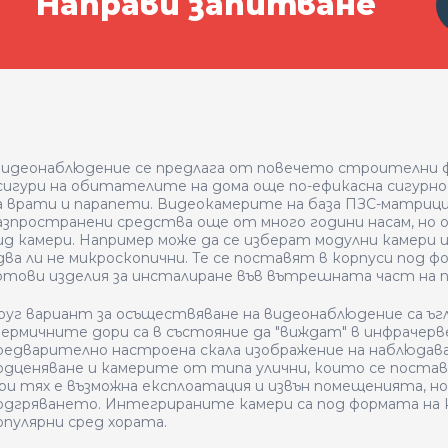
Направи запитване
идеонаблюдение се предлага от повечето строителни фи
сигури на обитателите на дома още по-ефикасна сигурн
а врати и парапети. Видеокамерите на база ПЗС-матриц
азпространени средства още от много години насам, но о
ид камери. Например може да се изберат модулни камери и
два ли не микроскопични. Те се поставят в корпуси под ф
отови изделия за инсталиране във вътрешната част на
руг вариант за осъществяване на видеонаблюдение са ъгл
ермичните дори са в състояние да "виждат" в инфрачерв
редварително настроена скала изображение на наблюдава
одценяване и камерите от типа улични, които се поста
ри тях е възможна експлоатация и извън помещенията, н
одгряването. Интегрираните камери са под формата на к
опулярни сред хората.