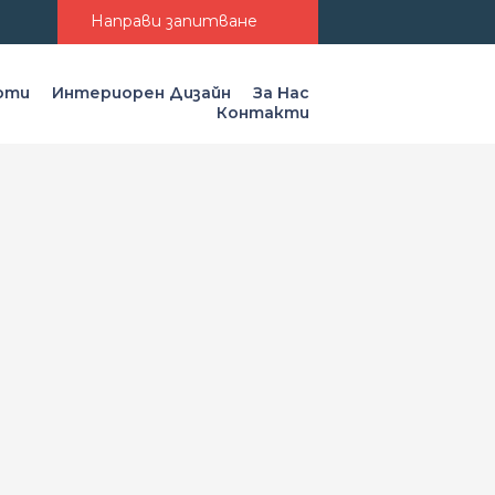
Направи запитване
моти
Интериорен Дизайн
За Нас
Контакти