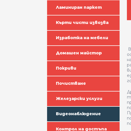
Ламиниран паркет
Кърти чисти извозва
Изработка на мебели
В
Домашен майстор
о
н
р
Покриви
в
е
г
Почистване
Д
т
Железарски услуги
п
п
П
Видеонаблюдение
п
п
Контрол на достъпа