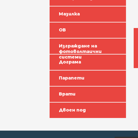
Мазилка
ОВ
Изграждане на
фотоволтаични
системи
Дограма
Парапети
Врати
Двоен под