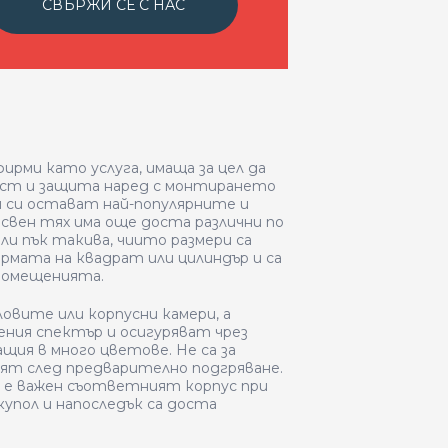
СВЪРЖИ СЕ С НАС
рми като услуга, имаща за цел да
ост и защита наред с монтирането
и си остават най-популярните и
свен тях има още доста различни по
ли пък такива, чиито размери са
ормата на квадрат или цилиндър и са
 помещенията.
овите или корпусни камери, а
ения спектър и осигуряват чрез
щия в много цветове. Не са за
вят след предварително подгряване.
о е важен съответният корпус при
упол и напоследък са доста