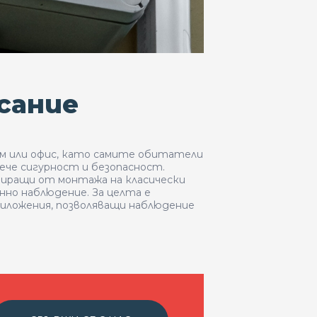
сание
ом или офис, като самите обитатели
ече сигурност и безопасност.
ариращи от монтажа на класически
онно наблюдение. За целта е
иложения, позволяващи наблюдение