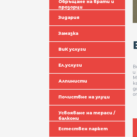
Обръщане на врати и
прозорци
Зидария
Замазка
ВиК услуги
Ел.услуги
В
и
М
Алпинисти
к
д
о
Почиствне на улуци
Усвояване на тераси /
балкони
Естествен паркет