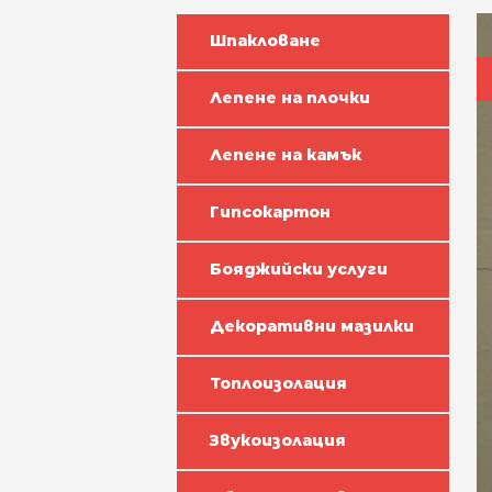
Шпакловане
Лепене на плочки
Лепене на камък
Гипсокартон
Бояджийски услуги
Декоративни мазилки
Топлоизолация
Звукоизолация