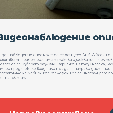
Видеонаблюдение опи
идеонаблюдение днес може да се осъществи във всеки д
 съответно работещи имат такива изисквания с цел пов
огат да се изберат различни варианти в тази насока, в
амери пред и около входа или пък да се направи дистанци
остатъчно на мобилните телефони да се инсталират пр
т такъв тип.