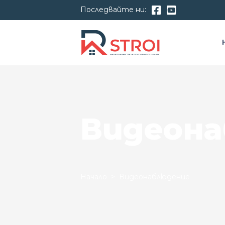
Последвайте ни:
Видеона
Начало
> Видеонаблюдение