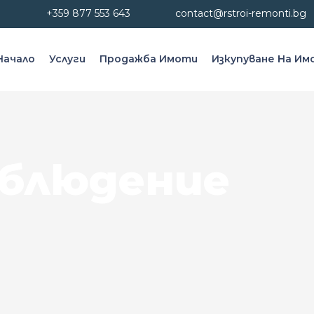
+359 877 553 643
contact@rstroi-remonti.bg
Начало
Услуги
Продажба Имоти
Изкупуване На И
блюдение