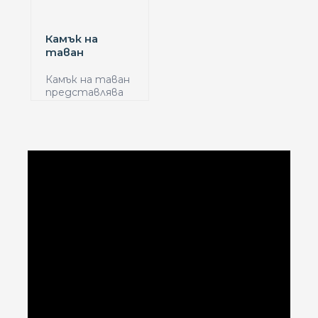
Камък на
таван
Камък на таван
представлява
идеалното
решение...