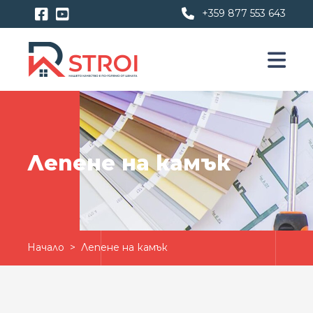
+359 877 553 643
Лепене на камък
Начало
> Лепене на камък