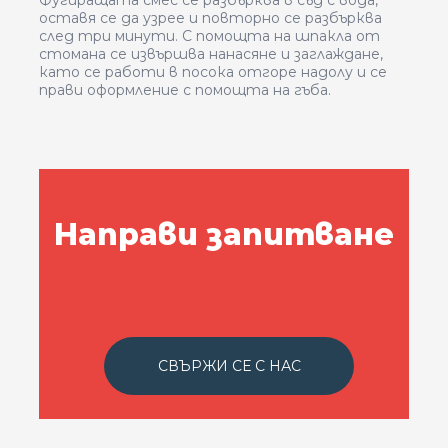
Фугиращата смес се разбърква в съд с вода,
оставя се да узрее и повторно се разбърква
след три минути. С помощта на шпакла от
стомана се извършва нанасяне и заглаждане,
като се работи в посока отгоре надолу и се
прави оформление с помощта на гъба.
Направи запитване
СВЪРЖИ СЕ С НАС