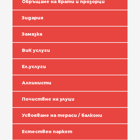
Обръщане на врати и прозорци
Зидария
Замазка
ВиК услуги
Ел.услуги
Алпинисти
Почиствне на улуци
Усвояване на тераси / балкони
Естествен паркет