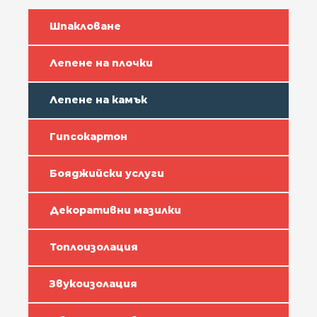
Шпакловане
Лепене на плочки
Лепене на камък
Гипсокартон
Бояджийски услуги
Декоративни мазилки
Топлоизолация
Звукоизолация