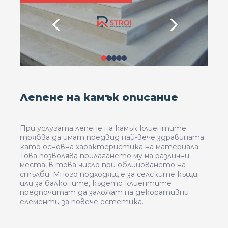
Лепене на камък описание
При услугата лепене на камък клиентите
трябва да имат предвид най-вече здравината
като основна характеристика на материала.
Това позволява прилагането му на различни
места, в това число при облицоването на
стълби. Много подходящ е за селските къщи
или за балконите, където клиентите
предпочитат да заложат на декоративни
елементи за повече естетика.