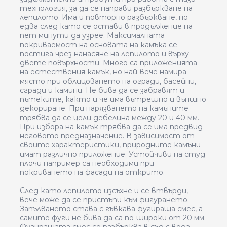
технология, за да се направи разбъркване на
лепилото. Има и повторно разбъркване, но
едва след като се остави в продължение на
пет минути да узрее. Максималната
покриваемост на основата на камъка се
постига чрез нанасяне на лепилото и върху
двете повърхности. Много са приложенията
на естествения камък, но най-вече намира
място при облицоването на огради, басейни,
сгради и камини. Не бива да се забравят и
пътеките, както и че има вътрешно и външно
декориране. При нарязването на камъните
трябва да се цели дебелина между 20 и 40 мм.
При избора на камък трябва да се има предвид
неговото предназначение. В зависимост от
своите характеристики, природните камъни
имат различно приложение. Устойчиви на студ
плочи например са необходими при
покриването на фасади на открито.
След като лепилото изсъхне и се втвърди,
вече може да се пристъпи към фигурането.
Запълването става с гъвкава фугираща смес, а
самите фуги не бива да са по-широки от 20 мм.