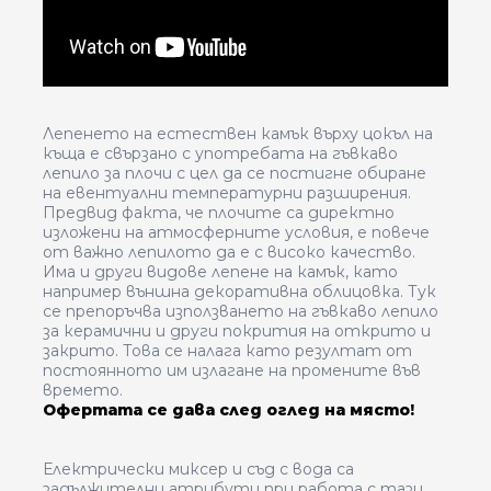
Лепенето на естествен камък върху цокъл на
къща е свързано с употребата на гъвкаво
лепило за плочи с цел да се постигне обиране
на евентуални температурни разширения.
Предвид факта, че плочите са директно
изложени на атмосферните условия, е повече
от важно лепилото да е с високо качество.
Има и други видове лепене на камък, като
например външна декоративна облицовка. Тук
се препоръчва използването на гъвкаво лепило
за керамични и други покрития на открито и
закрито. Това се налага като резултат от
постоянното им излагане на промените във
времето.
Офертата се дава след оглед на място!
Електрически миксер и съд с вода са
задължителни атрибути при работа с тази