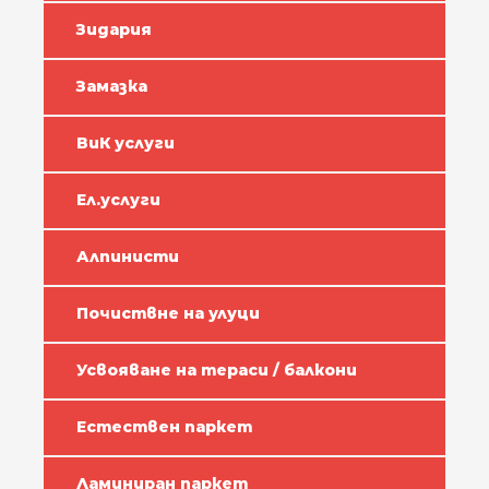
Зидария
Замазка
ВиК услуги
Ел.услуги
Алпинисти
Почиствне на улуци
Усвояване на тераси / балкони
Естествен паркет
Ламиниран паркет