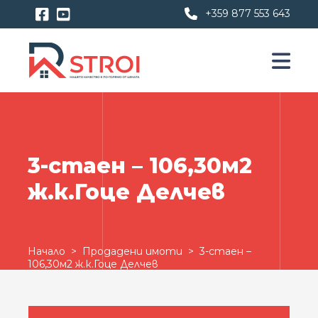
+359 877 553 643
3-стаен – 106,30м2
ж.к.Гоце Делчев
Начало
>
Продадени имоти
> 3-стаен –
106,30м2 ж.к.Гоце Делчев