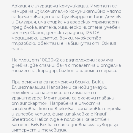
Локация с изградени комуникации. Имотът се
намира на изключително комуникативно място
на кръстовището на булевардите Гоце Делчев
и България, има спирка на градския транспорт
пред блока, аптека, химическо чистене, учебен
център Фарос, детска градина, 126 ОУ,
медицински център, банки, множество
търговски обекти и е на 5минути от Южния
парк.
На площ от 106,30м2 са разположени : голяма
дневна, две спални, баня с тоалетна и отделна
тоалетна, коридор, балкон и огромна тераса.
При ремонта са подменени всички ВиК и
Ел.инсталации. Направени са нови замазки,
положени са настилки от ламинат и
гранитогрес. Монтирани са окачени тавани
от гипскартон. Направена е цялостна
шпакловка, която включва – шпакловка с мрежа
и гипсово лепило, фина шпакловка с
Knauf
Sheetrock. Навсякъде е положен качествен
латекс. Във всяка стая и дневна има изводи за
интернет и телевизия.