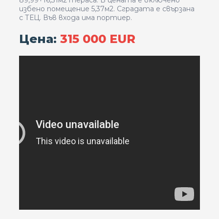
89,99+16,31м2 тераса. В цената е включено
избено помещение 5,37м2. Сградата е свързана
с ТЕЦ. Във входа има портиер.
Цена:
315 000 ЕUR