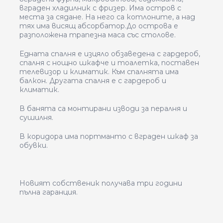
вграден хладилник с фризер. Има остров с
места за сядане. На него са котлоните, а над
тях има висящ абсорбатор.До острова е
разположена трапезна маса със столове.
Едната спалня е изцяло обзаведена с гардероб,
спалня с нощно шкафче и тоалетка, поставен
телевизор и климатик. Към спалнята има
балкон. Другата спалня е с гардероб и
климатик.
В банята са монтирани изводи за пералня и
сушилня.
В коридора има портманто с вграден шкаф за
обувки.
Новият собственик получава три години
пълна гаранция.