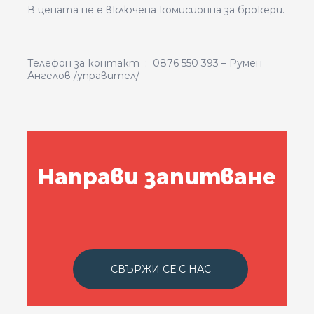
В цената не е включена комисионна за брокери.
Телефон за контакт : 0876 550 393 – Румен
Ангелов /управител/
Направи запитване
СВЪРЖИ СЕ С НАС