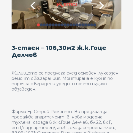
3-стаен – 106,30м2 ж.к.Гоце
Делчев
Жилището се предлага след основен, луксозен
ремонт с 3г.гаранция. Монтирана е кухня по
поръчка с вградени уреди
и почти изцяло
обзаведен.
Фирма Ер Строй Ремонти Ви предлага за
продажба апартамент в нова модерна
тухлена сграда в ж.к.Гоце Делчев, бл.22, вх.Г,
ет.1/надпартерен/, ап.3Г, със застроена площ