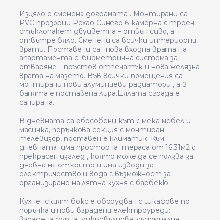
Изцяло е сменена дограмата . Монтирани са
PVC
прозорци Рехао Синего 6-камерна с троен
стъклопакет двуцветна – отвън сиво, а
отвътре бяло. Сменени са всички интериорни
врати. Поставени са : нова входна врата на
апартамента с
биометрична система
за
отваряне – пръстов отпечатък и нова желязна
врата на мазето. Във всички помещения са
монтирани нови алуминиеви радиатори , а в
банята е поставена лира.Цялата сграда е
санирана.
В дневната са обособени кът с мека мебел и
масичка, поръчкова секция с монтиран
телевизор, поставен е климатик. Към
дневната има просторна тераса от 16,31м2 с
прекрасен изглед , която може да се ползва за
дневна на открито и има изводи за
електричество и вода с възможност за
организиране на лятна кухня с барбекю.
Кухненският бокс е оборудван с шкафове по
поръчка и нови вградени електроуреди:
вградена фурна, микровълнова, съдомиална,