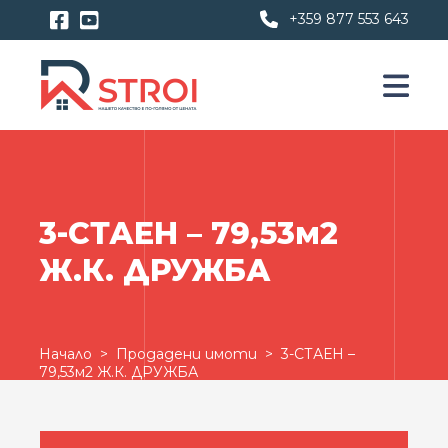
+359 877 553 643
3-СТАЕН – 79,53м2
Ж.К. ДРУЖБА
Начало
>
Продадени имоти
> 3-СТАЕН –
79,53м2 Ж.К. ДРУЖБА