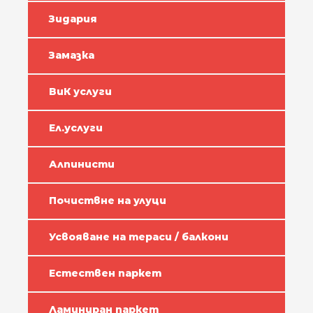
Зидария
Замазка
ВиК услуги
Ел.услуги
Алпинисти
Почиствне на улуци
Усвояване на тераси / балкони
Естествен паркет
Ламиниран паркет