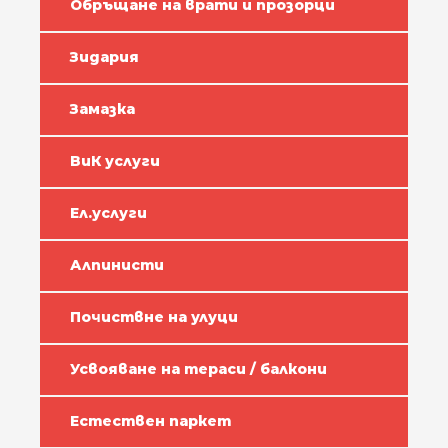
Обръщане на врати и прозорци
Зидария
Замазка
ВиК услуги
Ел.услуги
Алпинисти
Почиствне на улуци
Усвояване на тераси / балкони
Естествен паркет