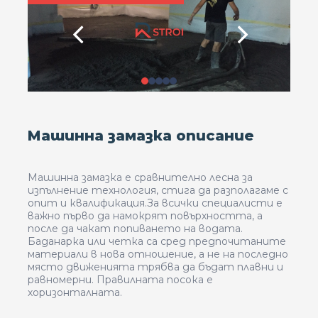
Машинна замазка описание
Машинна замазка е сравнително лесна за
изпълнение технология, стига да разполагаме с
опит и квалификация.За всички специалисти е
важно първо да намокрят повърхността, а
после да чакат попиването на водата.
Баданарка или четка са сред предпочитаните
материали в нова отношение, а не на последно
място движенията трябва да бъдат плавни и
равномерни. Правилната посока е
хоризонталната.