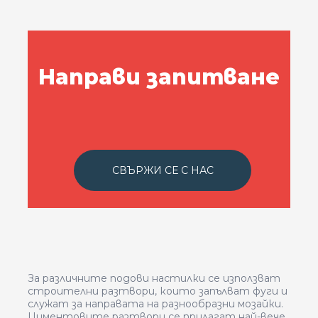
Направи запитване
СВЪРЖИ СЕ С НАС
За различните подови настилки се използват
строителни разтвори, които запълват фуги и
служат за направата на разнообразни мозайки.
Циментовите разтвори се прилагат най-вече