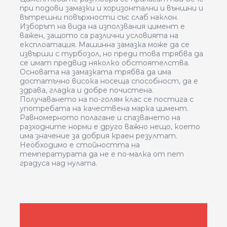
при подови замазки и хоризонтални и външни и
вътрешни повърхности със слаб наклон.
Изборът на вида на използвания цимент е
важен, защото са различни условията на
експлоатация. Машинна замазка може да се
извърши с турбозол, но преди това трябва да
се имат предвид няколко обстоятелства.
Основата на замазката трябва да има
достатъчно висока носеща способност, да е
здрава, гладка и добре почистена.
Получаването на по-голям клас се постига с
употребата на качествена марка цимент.
Равномерното полагане и спазването на
разходните норми е друго важно нещо, което
има значение за добрия краен резултат.
Необходимо е стойността на
температурата да не е по-малка от пет
градуса над нулата.