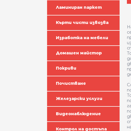
Ламиниран паркет
Кърти чисти извозва
Н
с
п
Изработка на мебели
и
с
Домашен майстор
Т
д
д
Покриви
п
д
Почистване
С
п
Т
Железарски услуги
п
г
п
Видеонаблюдение
д
с
н
Контрол на достъпа