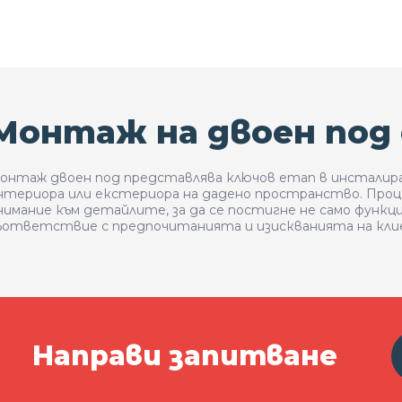
Монтаж на двоен под
онтаж двоен под представлява ключов етап в инсталир
нтериора или екстериора на дадено пространство. Проц
нимание към детайлите, за да се постигне не само функц
ъответствие с предпочитанията и изискванията на кли
Направи запитване