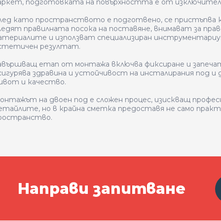
аркет, подготовката на повърхността е от изключителн
лед като пространството е подготвено, се пристъпва 
ледят правилната посока на поставяне, внимават за пра
атериалите и използват специализиран инструментариум
стетичен резултат.
авършващ етап от монтажа включва фиксиране и запечатв
сигурява здравина и устойчивост на инсталирания под и 
ивот и качество.
онтажът на двоен под е сложен процес, изискващ професи
етайлите, но в крайна сметка предоставя не само практ
ространство.
Направи запитване