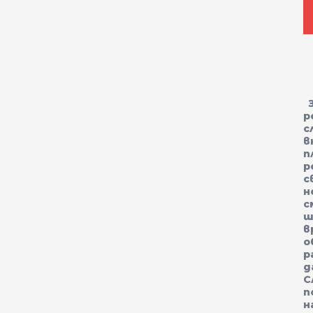
З
р
с
в
п
р
с
н
с
ш
в
о
р
д
С
п
н