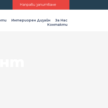
Направи запитване
моти
Интериорен Дизайн
За Нас
Контакти
ент