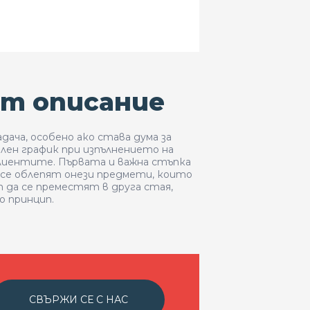
т описание
ча, особено ако става дума за
лен график при изпълнението на
клиентите. Първата и важна стъпка
а се облепят онези предмети, които
 да се преместят в друга стая,
о принцип.
СВЪРЖИ СЕ С НАС