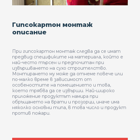
Гипсокартон монтаж
описание
При гипсокартон монтаж следва да се имат
предвид спецификите на материала, който е
най-често търсен и предпочитан при
извършването на сухо строителство.
Монтирането му може да отнеме повече или
по-малко време в зависимост от
особеностите на помещението и това,
което трябва да се извърши. Най-широко
приложение продуктът намира при
обръщането на врати и прозорци, иначе има
няколко основни типа, в това число и продукт
против пожари.