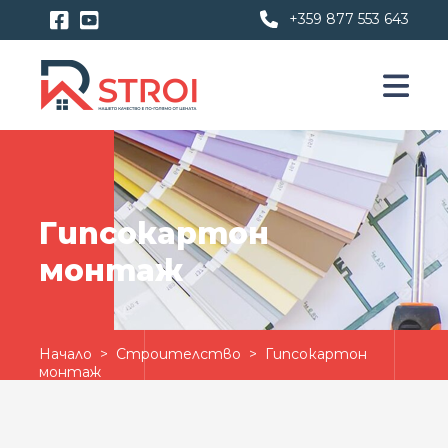
+359 877 553 643
Гипсокартон
монтаж
Начало
>
Строителство
> Гипсокартон
монтаж