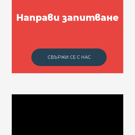
Направи запитване
СВЪРЖИ СЕ С НАС