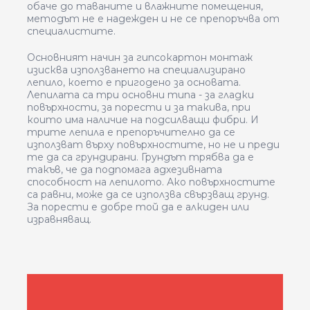
обаче до таваните и влажните помещения,
методът не е надежден и не се препоръчва от
специалистите.
Основният начин за гипсокартон монтаж
изисква използването на специализирано
лепило, което е пригодено за основата.
Лепилата са три основни типа - за гладки
повърхности, за порести и за такива, при
които има наличие на подсилващи фибри. И
трите лепила е препоръчително да се
използват върху повърхностите, но не и преди
те да са грундирани. Грундът трябва да е
такъв, че да подпомага адхезивната
способност на лепилото. Ако повърхностите
са равни, може да се използва свързващ грунд.
За порести е добре той да е алкиден или
изравняващ.