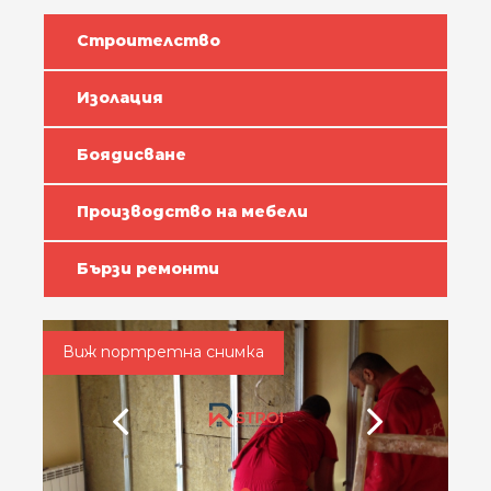
Строителство
Изолация
Боядисване
Производство на мебели
Бързи ремонти
Виж портретна снимка