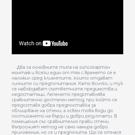
Два са основните типа на гипсокартон
монтаж и всеки един от тях с времето се е
наложил сред клиентите, които отдават
личните си предпочитания. Като всичко, и тук
се наблюдават съответните предимства и
недостатъци. Лепенето представлява
сравнително достъпен метод, при който се
предоставя добра предпоставка за
облицоване на стени, а освен това води до
постигането на бързи и добри резултати. В
помещения със сравнително прави стени
въпросният метод не само намира добро
приложение, но се и предпочита. Що се отнася