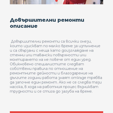
Довършителни ремонти
описание
Довършителни ремонти са всички онези,
които изискват по-малко време за изпълнение
и са свързани с неща като доизглаждане на
стенни или тавански повърхности или
монтирането на не повече от един уред.
Обикновено специалистите следват
собствени правила по отношение на
ремонтните дейности и благодарение на
дългите години работа знаят откъде трябва
да започне един ремонт. Ако не се следва тази
насока, в хода на работния процес възникват
трудности и се стига до загуба на време.