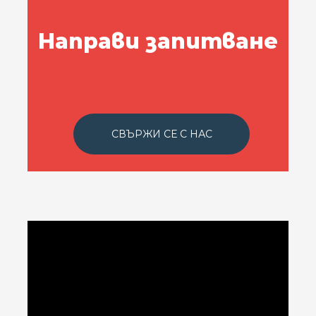
Направи запитване
СВЪРЖИ СЕ С НАС