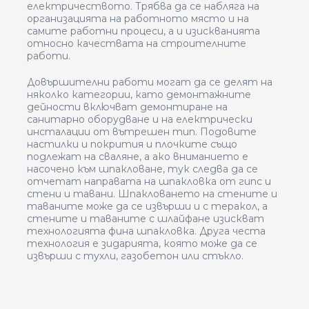
електричеството. Трябва да се набляга на
организацията на работното място и на
самите работни процеси, а и изискванията
относно качествата на строителните
работи.
Довършителни работи могат да се делят на
няколко категории, като демонтажните
дейности включват демонтиране на
санитарно оборудване и на електрически
инсталации от вътрешен тип. Подовите
настилки и покрития и плочките също
подлежат на сваляне, а ако вниманието е
насочено към шпакловане, тук следва да се
отчетат направата на шпакловка от гипс и
стени и тавани. Шпакловането на стените и
таваните може да се извърши и с теракол, а
стените и таваните с шлайфане изискват
технологията фина шпакловка. Друга честа
технология е зидарията, която може да се
извърши с тухли, газобетон или стъкло.