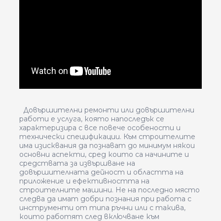
Довършителни ремонти или довършителни
работи е услуга, която напоследък се
характеризира с все повече особености и
технически спецификации. Към строителите
има изисквания да познават до минимум някои
основни аспекти, сред които са начините и
средствата за извършване на
довършителната дейност и областта на
приложение и ефективността на
строителните машини. Не на последно място
следва да имат добри познания при работа с
инструменти от типа ръчни или с такива,
които работят след включване към