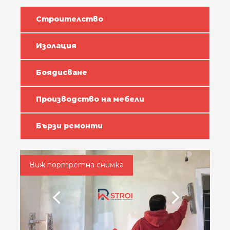
Строителство
Изолация
Боядисване
Производство на мебели
Бързи ремонти
Виж портретна снимка