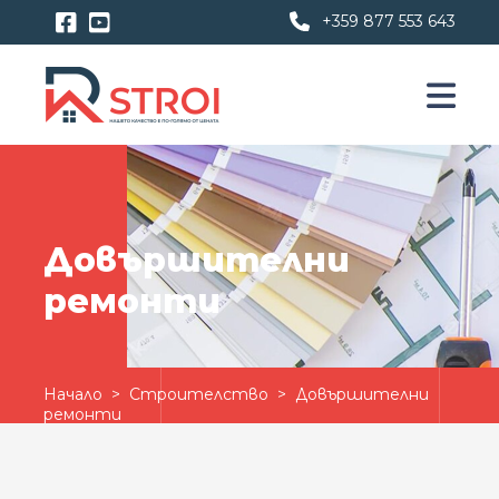
+359 877 553 643
Довършителни
ремонти
Начало
>
Строителство
> Довършителни
ремонти