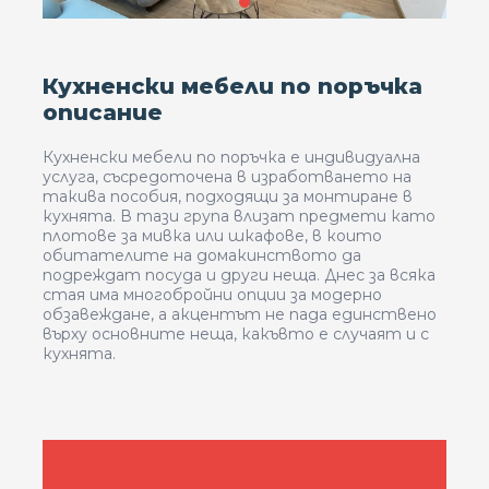
Кухненски мебели по поръчка
описание
Кухненски мебели по поръчка е индивидуална
услуга, съсредоточена в изработването на
такива пособия, подходящи за монтиране в
кухнята. В тази група влизат предмети като
плотове за мивка или шкафове, в които
обитателите на домакинството да
подреждат посуда и други неща. Днес за всяка
стая има многобройни опции за модерно
обзавеждане, а акцентът не пада единствено
върху основните неща, какъвто е случаят и с
кухнята.