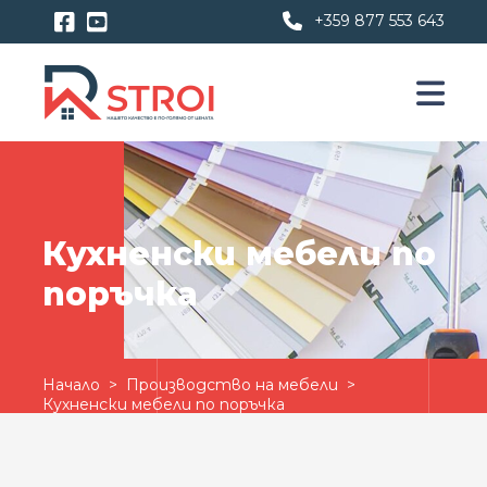
+359 877 553 643
Кухненски мебели по
поръчка
Начало
>
Производство на мебели
>
Кухненски мебели по поръчка