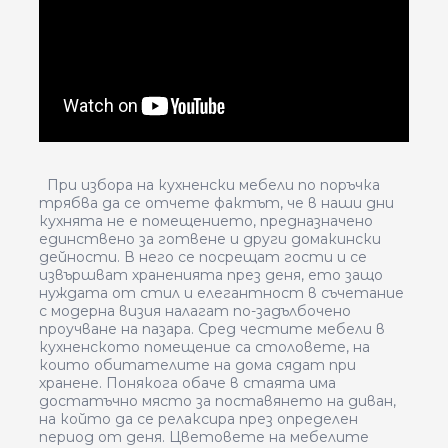
При избора на кухненски мебели по поръчка
трябва да се отчете фактът, че в наши дни
кухнята не е помещението, предназначено
единствено за готвене и други домакински
дейности. В него се посрещат гости и се
извършват храненията през деня, ето защо
нуждата от стил и елегантност в съчетание
с модерна визия налагат по-задълбочено
проучване на пазара. Сред честите мебели в
кухненското помещение са столовете, на
които обитателите на дома сядат при
хранене. Понякога обаче в стаята има
достатъчно място за поставянето на диван,
на който да се релаксира през определен
период от деня. Цветовете на мебелите