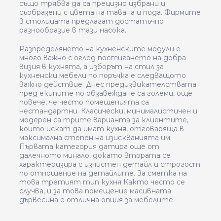
също трябва да са прецизно избрани и
съобразени с цвета на тавана и пода. Фирмите
в столицата предлагат достатъчно
разнообразие в тази насока.
Разпределянето на кухненските модули е
много важно с оглед постигането на добра
визия в кухнята, а изборът на стил за
кухненски мебели по поръчка е следващото
важно действие. Днес предизвикателствата
пред екипите по обзавеждане са големи, още
повече, че често помещенията са
нестандартни. Класически, минималистичен и
модерен са трите варианта за клиентите,
които искат да имат кухня, отговаряща в
максимална степен на изискванията им.
Първата категория датира още от
далечното минало, докато втората се
характеризира с изчистен детайл и строгост
по отношение на детайлите. За сметка на
това третият тип кухня Както често се
случва, и за това помещение масивната
дървесина е отлична опция за мебелите.