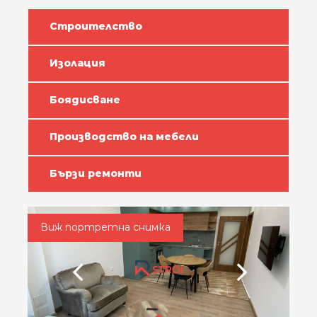
Строителство
Изолация
Боядисване
Производство на мебели
Бързи ремонти
Виж портретна снимка