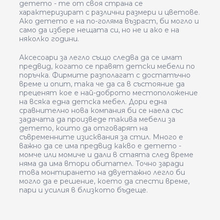
детето - те от своя страна се
характеризират с различни размери и цветове.
Ако детето е на по-голяма възраст, би могло и
само да избере нещата си, но не и ако е на
няколко години.
Аксесоари за легло също следва да се имат
предвид, когато се правят детски мебели по
поръчка. Фирмите разполагат с достатъчно
време и опит, така че да са в състояние да
преценят кое е най-доброто местоположение
на всяка една детска мебел. Дори една
сравнително нова компания би се наела със
задачата да произведе такива мебели за
детето, които да отговарят на
съвременните изисквания за стил. Много е
важно да се има предвид какво е детето -
момче или момиче и дали в стаята след време
няма да има втори обитател. Точно заради
това монтирането на двуетажно легло би
могло да е решение, което да спести време,
пари и усилия в близкото бъдеще.