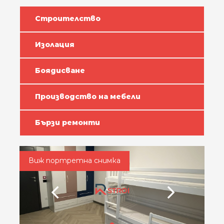
Строителство
Изолация
Боядисване
Производство на мебели
Бързи ремонти
Виж портретна снимка