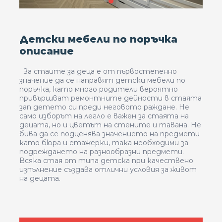
Детски мебели по поръчка
описание
За стаите за деца е от първостепенно
значение да се направят детски мебели по
поръчка, като много родители вероятно
привършват ремонтните дейности в стаята
зап детето си преди неговото раждане. Не
само изборът на легло е важен за стаята на
децата, но и цветът на стените и тавана. Не
бива да се подценява значението на предмети
като бюра и етажерки, така необходими за
подреждането на разнообразни предмети.
Всяка стая от типа детска при качествено
изпълнение създава отлични условия за живот
на децата.