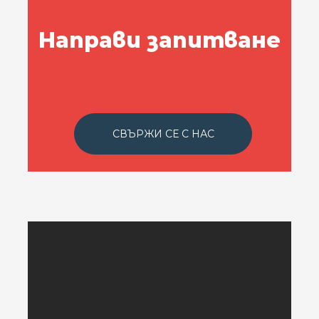
Направи запитване
СВЪРЖИ СЕ С НАС