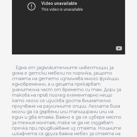
Една от задължителните инвестиции за
дома е детски мебели по поръчка, защото
стаята на детето изпълнява много функции
едновременно, а и децата прекарват
значителна част от времето си там. Дори за
такова на пръв поглед елементарно нещо
като легло се изисква доста внимателно
проучване на различните опции. Леглата биха
могли да са дървени или тапицирани или на
един и два етажа. Важно е да се избере място
за техния монтаж, така че да не създават
пречка при придвижване из стаята. Нощните
шкафчета са друга важна мебел за стаята на