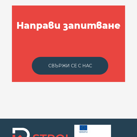
Направи запитване
СВЪРЖИ СЕ С НАС