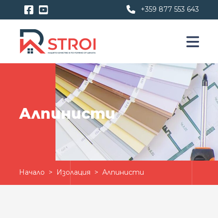
+359 877 553 643
Алпинисти
Начало
>
Изолация
> Алпинисти