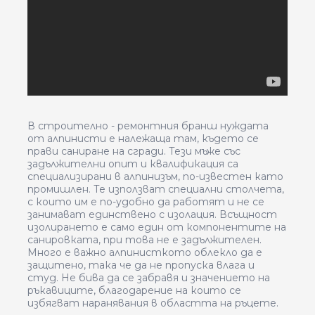
В строително - ремонтния бранш нуждата
от алпинисти е належаща там, където се
прави саниране на сгради. Тези мъже със
задължителни опит и квалификация са
специализирани в алпинизъм, по-известен като
промишлен. Те използват специални столчета,
с които им е по-удобно да работят и не се
занимават единствено с изолация. Всъщност
изолирането е само един от компонентите на
санировката, при това не е задължителен.
Много е важно алпинисткото облекло да е
защитено, така че да не пропуска влага и
студ. Не бива да се забравя и значението на
ръкавиците, благодарение на които се
избягват наранявания в областта на ръцете.