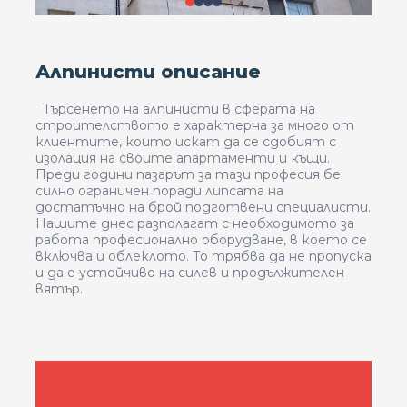
Алпинисти описание
Търсенето на алпинисти в сферата на
строителството е характерна за много от
клиентите, които искат да се сдобият с
изолация на своите апартаменти и къщи.
Преди години пазарът за тази професия бе
силно ограничен поради липсата на
достатъчно на брой подготвени специалисти.
Нашите днес разполагат с необходимото за
работа професионално оборудване, в което се
включва и облеклото. То трябва да не пропуска
и да е устойчиво на силев и продължителен
вятър.