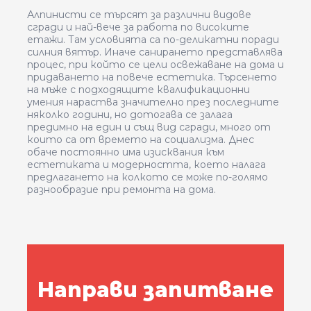
Алпинисти се търсят за различни видове
сгради и най-вече за работа по високите
етажи. Там условията са по-деликатни поради
силния вятър. Иначе санирането представлява
процес, при който се цели освежаване на дома и
придаването на повече естетика. Търсенето
на мъже с подходящите квалификационни
умения нараства значително през последните
няколко години, но дотогава се залага
предимно на един и същ вид сгради, много от
които са от времето на социализма. Днес
обаче постоянно има изисквания към
естетиката и модерността, което налага
предлагането на колкото се може по-голямо
разнообразие при ремонта на дома.
Направи запитване