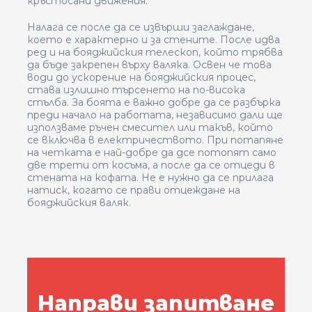
кръстосани движения.
Налага се после да се извърши заглаждане,
което е характерно и за стените. После идва
ред и на бояджийския телескоп, който трябва
да бъде закрепен върху валяка. Освен че това
води до ускорение на бояджийския процес,
става излишно търсенето на по-висока
стълба. За боята е важно добре да се разбърка
преди начало на работата, независимо дали ще
използваме ръчен смесител или такъв, който
се включва в електричеството. При потапяне
на четката е най-добре да дсе потопят само
две трети от косъма, а после да се отцеди в
стената на кофата. Не е нужно да се прилага
натиск, когато се прави отцеждане на
бояджийския валяк.
Направи запитване