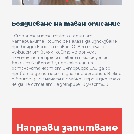
Боядисване на таван описание
Строителното тиксо е един от
материалите, които се налага да използваме
при боядисване на таван. Освен това се
нуждаем от валяк, който не допуска
наличието на пръски. Таванът може да се
боядиса в цветове, подхождащи на
останалата част от интериора или да се
прибегне до по-нестандартни решения. Важно
е боите да се нанасят плавно и прецизно, така
че да не остават недовършени участъци.
Направи запитване