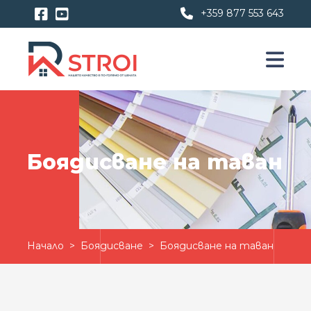
+359 877 553 643
Боядисване на таван
Начало
>
Боядисване
> Боядисване на таван