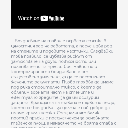
Боядисване на таван е първата стъпка в
цялостния ход на работата, а после идва ред
на стените и подовите настилки. Следвайки
това правило, се избягва рискът от
замърсяване на други повърхности или
полепването на пръски боя. Бавното и
контролираното боядисване е от
съществено значение, за да се постигнат
желаните резултати. Първо трябва да имаме
под ръка строително тиксо, с което да
облепим горната част на стените и
евентуално гредите, за да им осигурим
защита. Краищата на тавана е първото нещо,
което се боядисва - за целта е най-добре да
имаме кръгла четка. Специалният валяк
против пръски е предназначен за основната
таванска площ, а нанасянето на боята става с