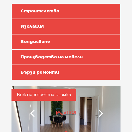
Строителство
Изолация
Боядисване
Производство на мебели
Бързи ремонти
Виж портретна снимка